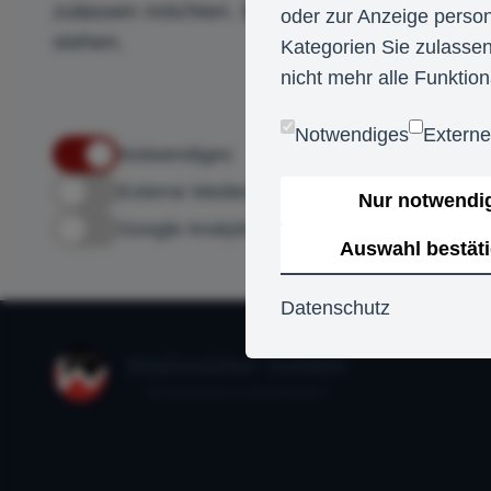
zulassen möchten. Bitte beachten Sie, dass a
oder zur Anzeige person
stehen.
Kategorien Sie zulassen
nicht mehr alle Funktion
Notwendiges
Extern
Notwendiges
Externe Medien
Nur notwendi
Google Analytics
Auswahl bestät
Datenschutz
Wallmüller GmbH
Brandschutz & Innenausbau