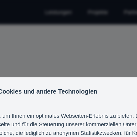
Leistungen
Projekte
Partn
ies und andere Technologien
Cookies und andere Technologien
es Webseiten-Erlebnis zu bieten. Dazu zählen Cook
 um Ihnen ein optimales Webseiten-Erlebnis zu bieten.
hmensziele notwendig sind, sowie solche, die ledi
 Seite und für die Steuerung unserer kommerziellen Unt
alisierter Inhalte genutzt werden. Sie können sel
olche, die lediglich zu anonymen Statistikzwecken, für K