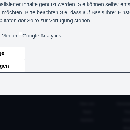
uf Basis Ihrer Einstellungen womöglich nicht mehr 
alisierter Inhalte genutzt werden. Sie können selbst en
 möchten. Bitte beachten Sie, dass auf Basis Ihrer Ein
alitäten der Seite zur Verfügung stehen.
e Medien
Google Analytics
ge
igen
ÜBER UNS
WAS BI
Über uns
General
Team
Tro
Karriere
Inn
Bra