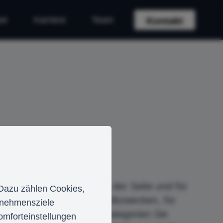
er
Karriere
Team
Kontakt
ies, die für den Betrieb der Seite und für
 Dazu zählen Cookies,
glich zu anonymen Statistikzwecken, für
ernehmensziele
bst entscheiden, welche Kategorien Sie
omforteinstellungen