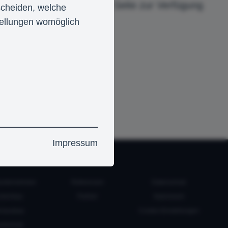
alle Funktionalitäten der Seite zur Verfügung
tscheiden, welche
stellungen womöglich
Impressum
ETEN WIR?
UNSERE PROJEKTE
RECHTLICHES
unternehmen
Referenzen
Datenschutz
ckenbau
Partner
Impressum
enausbau
Cookie-Einstellungen
ndschutz